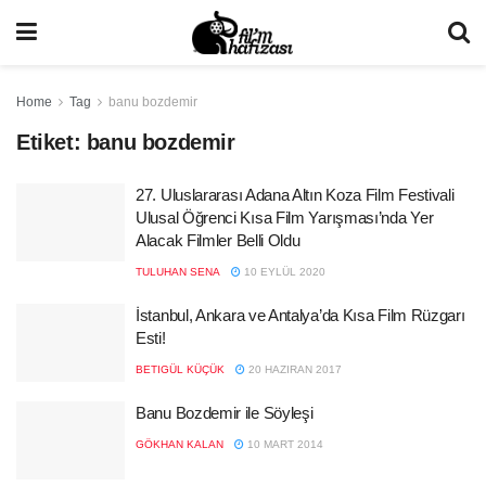
Home
Tag
banu bozdemir
Etiket:
banu bozdemir
27. Uluslararası Adana Altın Koza Film Festivali
Ulusal Öğrenci Kısa Film Yarışması’nda Yer
Alacak Filmler Belli Oldu
TULUHAN SENA
10 EYLÜL 2020
İstanbul, Ankara ve Antalya’da Kısa Film Rüzgarı
Esti!
BETIGÜL KÜÇÜK
20 HAZIRAN 2017
Banu Bozdemir ile Söyleşi
GÖKHAN KALAN
10 MART 2014