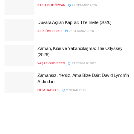
RABIA ELIF ÖZCAN
27 TEMMUZ 2026
Duvara Açılan Kapılar: The Invite (2026)
İPEK ÖMERCIKLI
26 TEMMUZ 2026
Zaman, Kibir ve Yabancılaşma: The Odyssey
(2026)
YAŞAR GÜLVEREN
23 TEMMUZ 2026
Zamansız, Yersiz, Ama Bize Dair: David Lynch’in
Ardından
FIL'M HAFIZASI
2 NISAN 2025