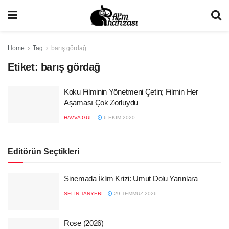
Home
Tag
barış gördağ
Etiket:
barış gördağ
Koku Filminin Yönetmeni Çetin; Filmin Her
Aşaması Çok Zorluydu
HAVVA GÜL
6 EKIM 2020
Editörün Seçtikleri
Sinemada İklim Krizi: Umut Dolu Yarınlara
SELIN TANYERI
29 TEMMUZ 2026
Rose (2026)