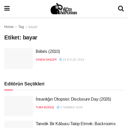
Home
Tag
bayar
Etiket:
bayar
Bébés (2010)
SINEM DINÇER
24 EYLÜL 2014
Editörün Seçtikleri
İnsanlığın Otopsisi: Disclosure Day (2026)
TUBA BÜDÜŞ
5 TEMMUZ 2026
Tanıdık Bir Kâbusu Takip Etmek: Backrooms