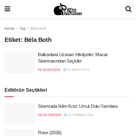
Home
Tag
Béla Both
Etiket:
Béla Both
Balkanlara Uzanan Hikâyeler: Macar
Sinemasından Seçkiler
FIL'M HAFIZASI
31 MAYIS 2024
Editörün Seçtikleri
Sinemada İklim Krizi: Umut Dolu Yarınlara
SELIN TANYERI
29 TEMMUZ 2026
Rose (2026)