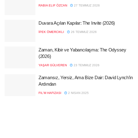
RABIA ELIF ÖZCAN
27 TEMMUZ 2026
Duvara Açılan Kapılar: The Invite (2026)
İPEK ÖMERCIKLI
26 TEMMUZ 2026
Zaman, Kibir ve Yabancılaşma: The Odyssey
(2026)
YAŞAR GÜLVEREN
23 TEMMUZ 2026
Zamansız, Yersiz, Ama Bize Dair: David Lynch’in
Ardından
FIL'M HAFIZASI
2 NISAN 2025