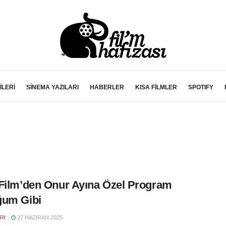
İLERİ
SİNEMA YAZILARI
HABERLER
KISA FİLMLER
SPOTIFY
Film’den Onur Ayına Özel Program
ğum Gibi
RI
27 HAZIRAN 2025