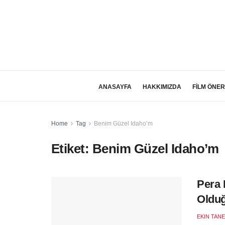
ANASAYFA
HAKKIMIZDA
FİLM ÖNER
Home
Tag
Benim Güzel Idaho’m
Etiket:
Benim Güzel Idaho’m
Pera 
Oldu
EKIN TANE