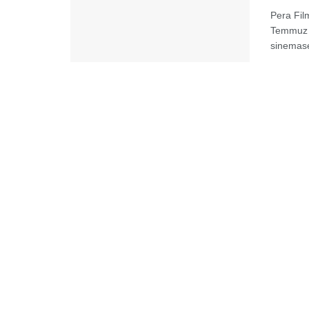
Pera Fil
Temmuz t
sinemasev