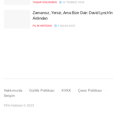
YAŞAR GÜLVEREN
23 TEMMUZ 2026
Zamansız, Yersiz, Ama Bize Dair: David Lynch’in
Ardından
FIL'M HAFIZASI
2 NISAN 2025
Hakkımızda
Gizlilik Politikası
KVKK
Çerez Politikası
İletişim
Fil'm Hafızası © 2023