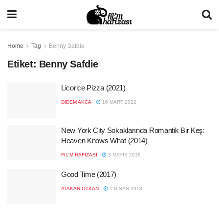
Home
Tag
Benny Safdie
Etiket:
Benny Safdie
Licorice Pizza (2021)
DIDEM AKCA
16 MART 2022
New York City Sokaklarında Romantik Bir Keş:
Heaven Knows What (2014)
FIL'M HAFIZASI
3 MAYIS 2018
Good Time (2017)
ATAKAN ÖZKAN
1 NISAN 2018