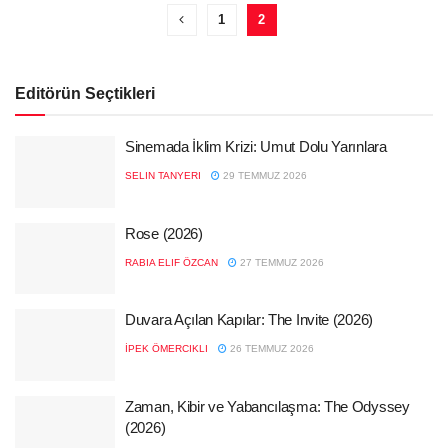
1
2
Editörün Seçtikleri
Sinemada İklim Krizi: Umut Dolu Yarınlara
SELIN TANYERI
29 TEMMUZ 2026
Rose (2026)
RABIA ELIF ÖZCAN
27 TEMMUZ 2026
Duvara Açılan Kapılar: The Invite (2026)
İPEK ÖMERCIKLI
26 TEMMUZ 2026
Zaman, Kibir ve Yabancılaşma: The Odyssey
(2026)