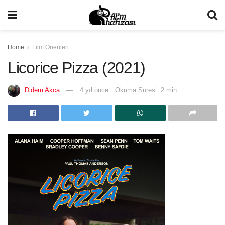
Home
Film Önerileri
Licorice Pizza (2021)
Didem Akca
4 yıl önce
Okuma Süresi: 2 min