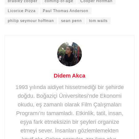
bradley cooper
coming-of-age
Cooper Hoffman
Licorice Pizza
Paul Thomas Anderson
philip seymour hoffman
sean penn
tom waits
Didem Akca
1993 yılında aidiyet hissetmediği bir şehirde
doğdu. Boğaziçi Üniversitesi’nde Ekonomi
okudu, eş zamanlı olarak Film Çalışmaları
Programı’nı tamamladı. Etkinlik, tatil, insan,
eşya fark etmeksizin bir şeyleri organize
etmeyi sever. İnsanları gözlemlemekten