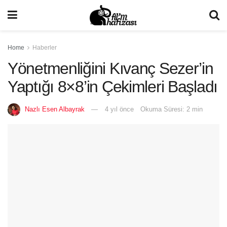
Home
Haberler
Yönetmenliğini Kıvanç Sezer’in
Yaptığı 8×8’in Çekimleri Başladı
Nazlı Esen Albayrak
4 yıl önce
Okuma Süresi: 2 min