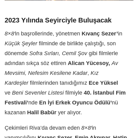
2023 Yılında Seyirciyle Buluşacak
8×8′
in başrollerinde, yönetmen
Kıvanç Sezer’
in
Küçük Şeyler
filminde de birlikte çalıştığı, son
dönemde
Sofra Sırları, Cemil Şov
gibi filmlerle
adından sıkça söz ettiren
Alican Yücesoy,
Av
Mevsimi, Nefesim Kesilene Kadar
,
Kız
Kardeşler
filmlerinden tanıdığımız
Ece Yüksel
ve
Beni Sevenler Listesi
filmiyle
40. İstanbul Fim
Festivali’
nde
En İyi Erkek Oyuncu Ödülü’
nü
kazanan
Halil Babür
yer alıyor.
Çekimleri Riva’da devam eden
8×8′
in
yapımcılığını
Kıvanç Sezer, Emin Akpınar, Hatip