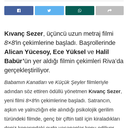
Kıvanç Sezer
, üçüncü uzun metraj filmi
8×8′
in çekimlerine başladı. Başrollerinde
Alican Yücesoy, Ece Yüksel
ve
Halil
Babür’
ün yer aldığı filmin çekimleri Riva’da
gerçekleştiriliyor.
Babamın Kanatları
ve
Küçük Şeyler
filmleriyle
adından söz ettiren ödüllü yönetmen
Kıvanç Sezer
,
yeni filmi
8×8′
in çekimlerine başladı. Satrancın,
aşkın ve yalnızlığın ele alındığı psikolojik gerilim
türündeki filmde, genç bir çiftin tatil için kiraladıkları