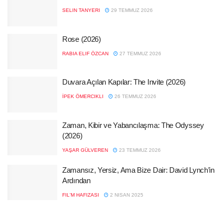
SELIN TANYERI
29 TEMMUZ 2026
Rose (2026)
RABIA ELIF ÖZCAN
27 TEMMUZ 2026
Duvara Açılan Kapılar: The Invite (2026)
İPEK ÖMERCIKLI
26 TEMMUZ 2026
Zaman, Kibir ve Yabancılaşma: The Odyssey
(2026)
YAŞAR GÜLVEREN
23 TEMMUZ 2026
Zamansız, Yersiz, Ama Bize Dair: David Lynch’in
Ardından
FIL'M HAFIZASI
2 NISAN 2025