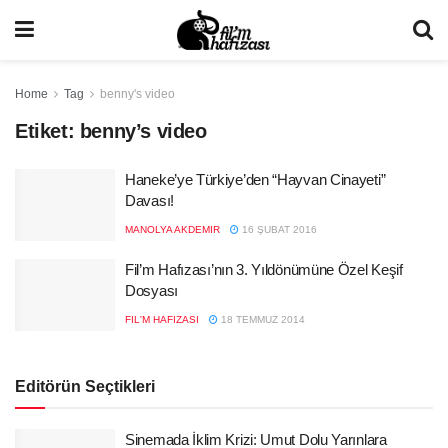
Home
Tag
benny's video
Etiket:
benny’s video
Haneke’ye Türkiye’den “Hayvan Cinayeti”
Davası!
MANOLYA AKDEMIR
16 ŞUBAT 2016
Fil’m Hafızası’nın 3. Yıldönümüne Özel Keşif
Dosyası
FIL'M HAFIZASI
18 TEMMUZ 2014
Editörün Seçtikleri
Sinemada İklim Krizi: Umut Dolu Yarınlara