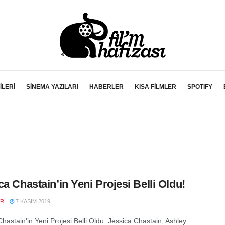
İLERİ
SİNEMA YAZILARI
HABERLER
KISA FİLMLER
SPOTIFY
ca Chastain’in Yeni Projesi Belli Oldu!
ER
7 KASIM 2019
hastain'in Yeni Projesi Belli Oldu. Jessica Chastain, Ashley