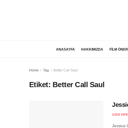
ANASAYFA
HAKKIMIZDA
FİLM ÖNER
Home
Tag
Better Call Saul
Etiket:
Better Call Saul
Jessi
GAYE KIP
Jessica C