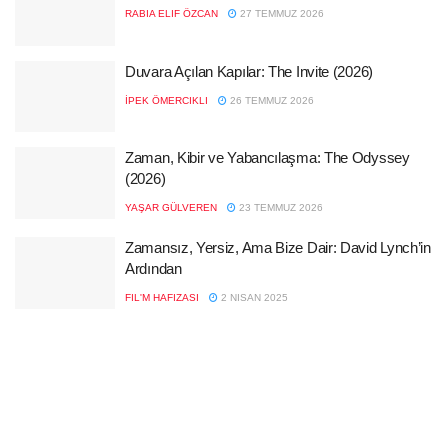
RABIA ELIF ÖZCAN
27 TEMMUZ 2026
Duvara Açılan Kapılar: The Invite (2026)
İPEK ÖMERCIKLI
26 TEMMUZ 2026
Zaman, Kibir ve Yabancılaşma: The Odyssey
(2026)
YAŞAR GÜLVEREN
23 TEMMUZ 2026
Zamansız, Yersiz, Ama Bize Dair: David Lynch’in
Ardından
FIL'M HAFIZASI
2 NISAN 2025