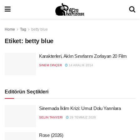
Home
Tag
betty blue
Etiket:
betty blue
Karakterleri, Aklın Sınırlarını Zorlayan 20 Film
SINEM DINÇER
14 ARALIK 2014
Editörün Seçtikleri
Sinemada İklim Krizi: Umut Dolu Yarınlara
SELIN TANYERI
29 TEMMUZ 2026
Rose (2026)