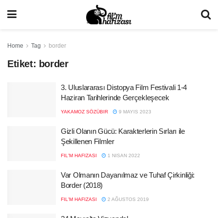
Home
Tag
border
Etiket:
border
3. Uluslararası Distopya Film Festivali 1-4
Haziran Tarihlerinde Gerçekleşecek
YAKAMOZ SÖZÜBIR
9 MAYIS 2023
Gizli Olanın Gücü: Karakterlerin Sırları ile
Şekillenen Filmler
FIL'M HAFIZASI
1 NISAN 2022
Var Olmanın Dayanılmaz ve Tuhaf Çirkinliği:
Border (2018)
FIL'M HAFIZASI
2 AĞUSTOS 2019