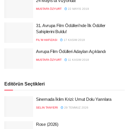
24 Mayıs’ta Vizyonda!
MUSTAFA ÖZYURT
22 MAYIS 2019
31. Avrupa Film Ödülleri’nde İlk Ödüller
Sahiplerini Buldu!
FIL'M HAFIZASI
17 KASIM 2018
Avrupa Film Ödülleri Adayları Açıklandı
MUSTAFA ÖZYURT
11 KASIM 2018
Editörün Seçtikleri
Sinemada İklim Krizi: Umut Dolu Yarınlara
SELIN TANYERI
29 TEMMUZ 2026
Rose (2026)