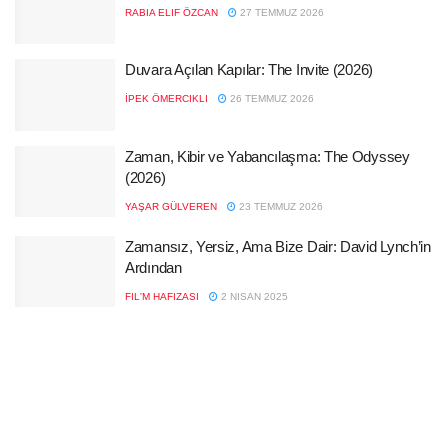
RABIA ELIF ÖZCAN
27 TEMMUZ 2026
Duvara Açılan Kapılar: The Invite (2026)
İPEK ÖMERCIKLI
26 TEMMUZ 2026
Zaman, Kibir ve Yabancılaşma: The Odyssey
(2026)
YAŞAR GÜLVEREN
23 TEMMUZ 2026
Zamansız, Yersiz, Ama Bize Dair: David Lynch’in
Ardından
FIL'M HAFIZASI
2 NISAN 2025