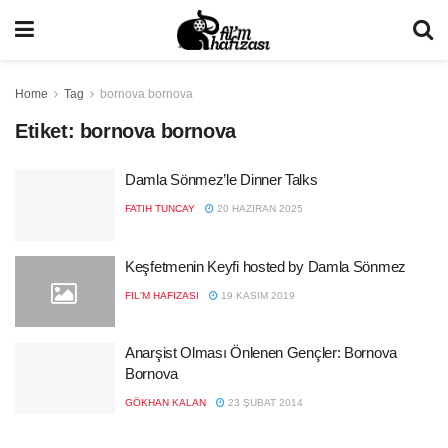
Home
Tag
bornova bornova
Etiket:
bornova bornova
Damla Sönmez’le Dinner Talks
FATIH TUNCAY
20 HAZIRAN 2025
Keşfetmenin Keyfi hosted by Damla Sönmez
FIL'M HAFIZASI
19 KASIM 2019
Anarşist Olması Önlenen Gençler: Bornova
Bornova
GÖKHAN KALAN
23 ŞUBAT 2014