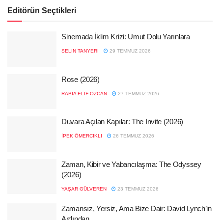
Editörün Seçtikleri
Sinemada İklim Krizi: Umut Dolu Yarınlara
SELIN TANYERI
29 TEMMUZ 2026
Rose (2026)
RABIA ELIF ÖZCAN
27 TEMMUZ 2026
Duvara Açılan Kapılar: The Invite (2026)
İPEK ÖMERCIKLI
26 TEMMUZ 2026
Zaman, Kibir ve Yabancılaşma: The Odyssey
(2026)
YAŞAR GÜLVEREN
23 TEMMUZ 2026
Zamansız, Yersiz, Ama Bize Dair: David Lynch’in
Ardından