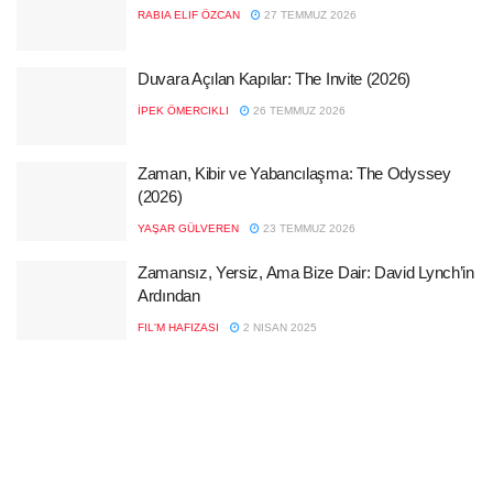
RABIA ELIF ÖZCAN
27 TEMMUZ 2026
Duvara Açılan Kapılar: The Invite (2026)
İPEK ÖMERCIKLI
26 TEMMUZ 2026
Zaman, Kibir ve Yabancılaşma: The Odyssey
(2026)
YAŞAR GÜLVEREN
23 TEMMUZ 2026
Zamansız, Yersiz, Ama Bize Dair: David Lynch’in
Ardından
FIL'M HAFIZASI
2 NISAN 2025