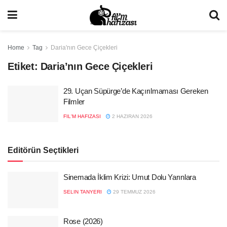
Home
Tag
Daria'nın Gece Çiçekleri
Etiket:
Daria’nın Gece Çiçekleri
29. Uçan Süpürge’de Kaçırılmaması Gereken
Filmler
FIL'M HAFIZASI
2 HAZIRAN 2026
Editörün Seçtikleri
Sinemada İklim Krizi: Umut Dolu Yarınlara
SELIN TANYERI
29 TEMMUZ 2026
Rose (2026)