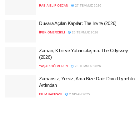
RABIA ELIF ÖZCAN
27 TEMMUZ 2026
Duvara Açılan Kapılar: The Invite (2026)
İPEK ÖMERCIKLI
26 TEMMUZ 2026
Zaman, Kibir ve Yabancılaşma: The Odyssey
(2026)
YAŞAR GÜLVEREN
23 TEMMUZ 2026
Zamansız, Yersiz, Ama Bize Dair: David Lynch’in
Ardından
FIL'M HAFIZASI
2 NISAN 2025