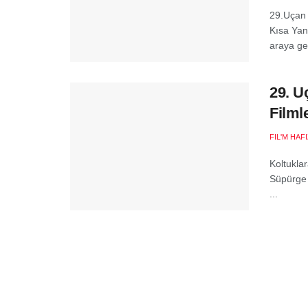
29.Uçan 
Kısa Yans
araya get
29. U
Filml
FIL'M HAF
Koltuklar
Süpürge 
...