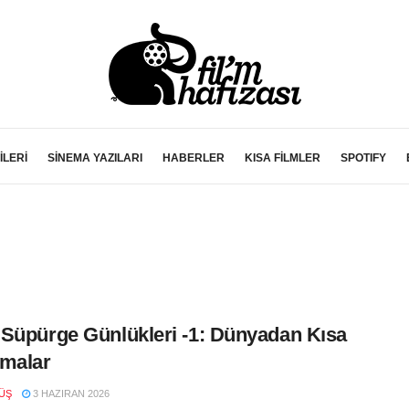
İLERİ
SİNEMA YAZILARI
HABERLER
KISA FİLMLER
SPOTIFY
Süpürge Günlükleri -1: Dünyadan Kısa
malar
ÜŞ
3 HAZIRAN 2026