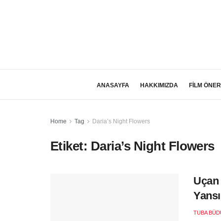
ANASAYFA
HAKKIMIZDA
FİLM ÖNER
Home
Tag
Daria’s Night Flowers
Etiket:
Daria’s Night Flowers
Uçan 
Yansı
TUBA BÜD