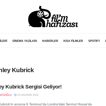
İLERİ
SİNEMA YAZILARI
HABERLER
KISA FİLMLER
SPOTIFY
nley Kubrick
ey Kubrick Sergisi Geliyor!
AVCIOĞLU
19 HAZIRAN 2016
Kubrick'in anısına 6 Temmuz'da Londra'daki Sermut House'da