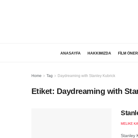
ANASAYFA
HAKKIMIZDA
FİLM ÖNER
Home
Tag
Daydreaming with Stanley Kubrick
Etiket:
Daydreaming with Sta
Stanl
MELIKE K
Stanley 