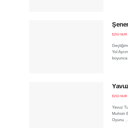
Şener
EZGI NUR
Geçtiğim
Yol Ayrım
boyunca 
Yavuz
EZGI NUR
Yavuz Tur
Muhsin B
Oyunu ..