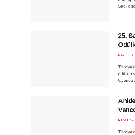
Sağlık so
25. S
Ödüll
NAZLI ES
Türkiye'
ödülleri
Oyuncu .
Anide
Vanco
FIL'M HAF
Türkiye'd