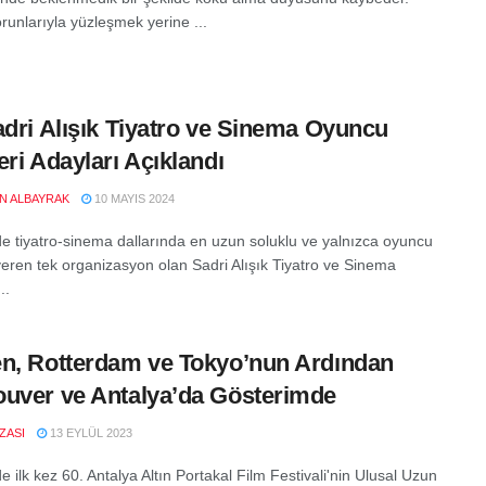
runlarıyla yüzleşmek yerine ...
adri Alışık Tiyatro ve Sinema Oyuncu
eri Adayları Açıklandı
EN ALBAYRAK
10 MAYIS 2024
de tiyatro-sinema dallarında en uzun soluklu ve yalnızca oyuncu
 veren tek organizasyon olan Sadri Alışık Tiyatro ve Sinema
..
n, Rotterdam ve Tokyo’nun Ardından
uver ve Antalya’da Gösterimde
IZASI
13 EYLÜL 2023
e ilk kez 60. Antalya Altın Portakal Film Festivali'nin Ulusal Uzun