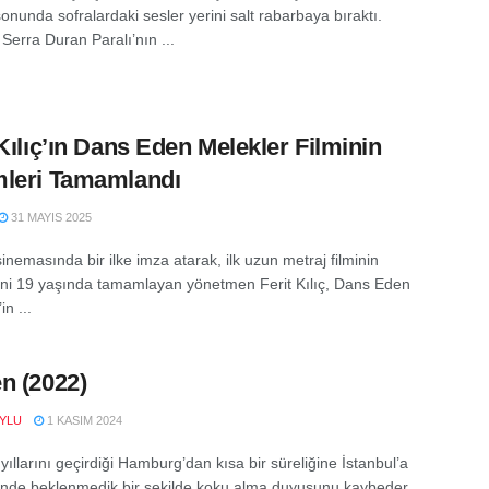
 sonunda sofralardaki sesler yerini salt rabarbaya bıraktı.
Serra Duran Paralı’nın ...
 Kılıç’ın Dans Eden Melekler Filminin
leri Tamamlandı
31 MAYIS 2025
inemasında bir ilke imza atarak, ilk uzun metraj filminin
ini 19 yaşında tamamlayan yönetmen Ferit Kılıç, Dans Eden
in ...
n (2022)
YLU
1 KASIM 2024
ıllarını geçirdiği Hamburg’dan kısa bir süreliğine İstanbul’a
de beklenmedik bir şekilde koku alma duyusunu kaybeder.