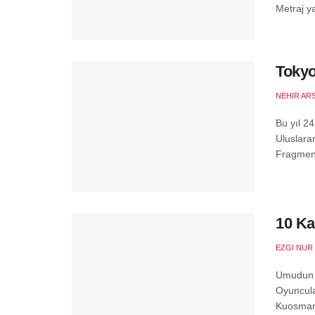
Metraj ya
Tokyo
NEHIR AR
Bu yıl 2
Uluslarar
Fragment
10 Ka
EZGI NUR
Umudun Ö
Oyuncula
Kuosmane