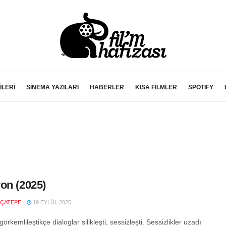
İLERİ
SİNEMA YAZILARI
HABERLER
KISA FİLMLER
SPOTIFY
on (2025)
ÇATEPE
19 EYLÜL 2025
örkemlileştikçe dialoglar silikleşti, sessizleşti. Sessizlikler uzadı