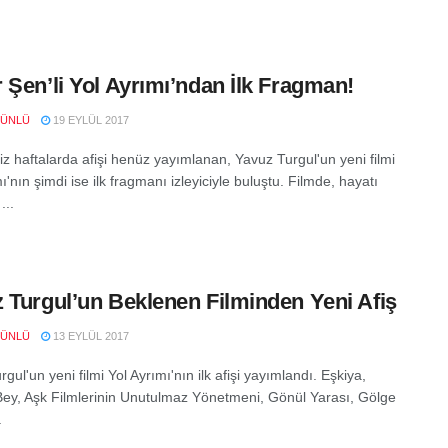
 Şen’li Yol Ayrımı’ndan İlk Fragman!
 ÜNLÜ
19 EYLÜL 2017
iz haftalarda afişi henüz yayımlanan, Yavuz Turgul'un yeni filmi
ı'nın şimdi ise ilk fragmanı izleyiciyle buluştu. Filmde, hayatı
...
 Turgul’un Beklenen Filminden Yeni Afiş
 ÜNLÜ
13 EYLÜL 2017
gul'un yeni filmi Yol Ayrımı'nın ilk afişi yayımlandı. Eşkiya,
ey, Aşk Filmlerinin Unutulmaz Yönetmeni, Gönül Yarası, Gölge
.