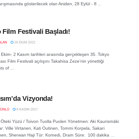
rışmasında gösterilecek olan Aniden, 28 Eylül - 8 ...
 Film Festivali Başladı!
SLAN
26 EKIM 2022
4 Ekim- 2 Kasım tarihleri arasında gerçekleşen 35. Tokyo
ası Film Festivali açılışını Takahisa Zeze’nin yönettiği
s of ...
sım’da Vizyonda!
 ÜNLÜ
8 KASIM 2017
teki Yüzü / Toivon Tuolla Puolen Yönetmen: Aki Kaurismäki
r: Ville Virtanen, Kati Outinen, Tommi Korpela, Sakari
n, Sherwan Haji Tür: Komedi, Dram Süre: 100 dakika ...