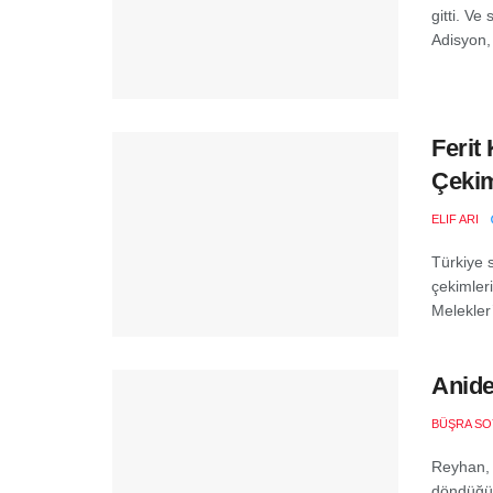
gitti. Ve
Adisyon, 
Ferit
Çekim
ELIF ARI
Türkiye s
çekimler
Melekler’
Anide
BÜŞRA SO
Reyhan, y
döndüğün