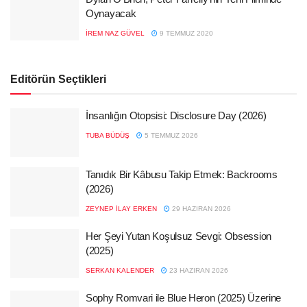
Oynayacak
İREM NAZ GÜVEL
9 TEMMUZ 2020
Editörün Seçtikleri
İnsanlığın Otopsisi: Disclosure Day (2026)
TUBA BÜDÜŞ
5 TEMMUZ 2026
Tanıdık Bir Kâbusu Takip Etmek: Backrooms
(2026)
ZEYNEP İLAY ERKEN
29 HAZIRAN 2026
Her Şeyi Yutan Koşulsuz Sevgi: Obsession
(2025)
SERKAN KALENDER
23 HAZIRAN 2026
Sophy Romvari ile Blue Heron (2025) Üzerine