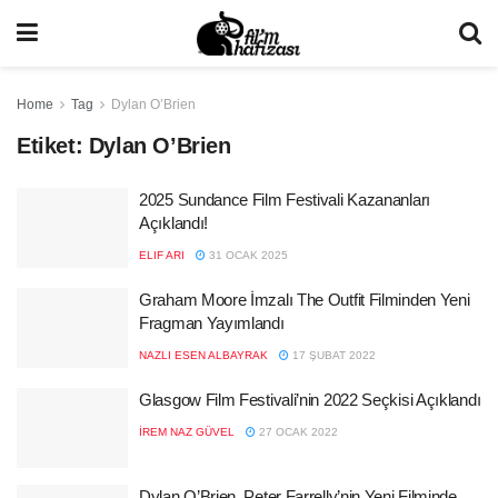
Home
Tag
Dylan O’Brien
Etiket:
Dylan O’Brien
2025 Sundance Film Festivali Kazananları
Açıklandı!
ELIF ARI
31 OCAK 2025
Graham Moore İmzalı The Outfit Filminden Yeni
Fragman Yayımlandı
NAZLI ESEN ALBAYRAK
17 ŞUBAT 2022
Glasgow Film Festivali’nin 2022 Seçkisi Açıklandı
İREM NAZ GÜVEL
27 OCAK 2022
Dylan O’Brien, Peter Farrelly’nin Yeni Filminde