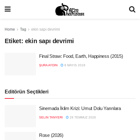
Home
Tag
ekin sapı devrimi
Etiket:
ekin sapı devrimi
Final Straw: Food, Earth, Happiness (2015)
ŞURA AYDIN
8 MAYIS 2018
Editörün Seçtikleri
Sinemada İklim Krizi: Umut Dolu Yarınlara
SELIN TANYERI
29 TEMMUZ 2026
Rose (2026)