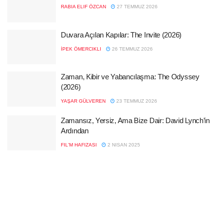
RABIA ELIF ÖZCAN
27 TEMMUZ 2026
Duvara Açılan Kapılar: The Invite (2026)
İPEK ÖMERCIKLI
26 TEMMUZ 2026
Zaman, Kibir ve Yabancılaşma: The Odyssey
(2026)
YAŞAR GÜLVEREN
23 TEMMUZ 2026
Zamansız, Yersiz, Ama Bize Dair: David Lynch’in
Ardından
FIL'M HAFIZASI
2 NISAN 2025