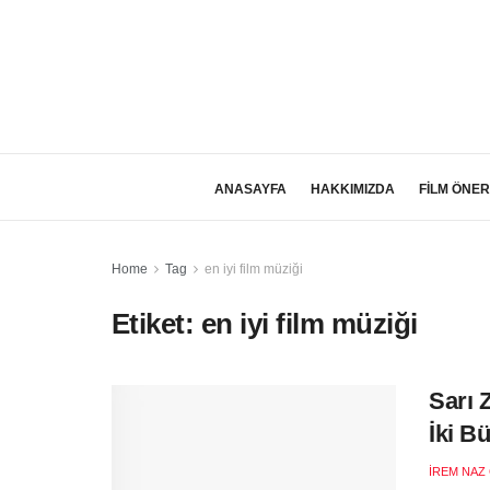
ANASAYFA
HAKKIMIZDA
FİLM ÖNER
Home
Tag
en iyi film müziği
Etiket:
en iyi film müziği
Sarı 
İki B
İREM NAZ