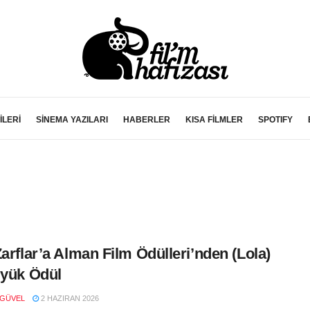
İLERİ
SİNEMA YAZILARI
HABERLER
KISA FİLMLER
SPOTIFY
Zarflar’a Alman Film Ödülleri’nden (Lola)
üyük Ödül
 GÜVEL
2 HAZIRAN 2026