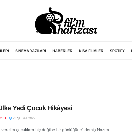
İLERİ
SİNEMA YAZILARI
HABERLER
KISA FİLMLER
SPOTIFY
Ülke Yedi Çocuk Hikâyesi
YLU
23 ŞUBAT 2022
 verelim çocuklara hiç değilse bir günlüğüne” demiş Nazım