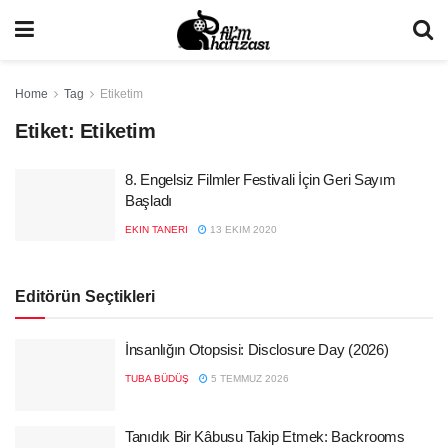
Home
Tag
Etiketim
Etiket:
Etiketim
8. Engelsiz Filmler Festivali İçin Geri Sayım
Başladı
EKIN TANERI
13 EKIM 2020
Editörün Seçtikleri
İnsanlığın Otopsisi: Disclosure Day (2026)
TUBA BÜDÜŞ
5 TEMMUZ 2026
Tanıdık Bir Kâbusu Takip Etmek: Backrooms