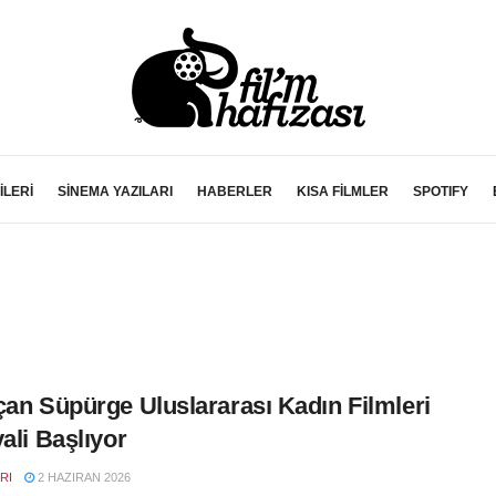
İLERİ
SİNEMA YAZILARI
HABERLER
KISA FİLMLER
SPOTIFY
çan Süpürge Uluslararası Kadın Filmleri
vali Başlıyor
RI
2 HAZIRAN 2026