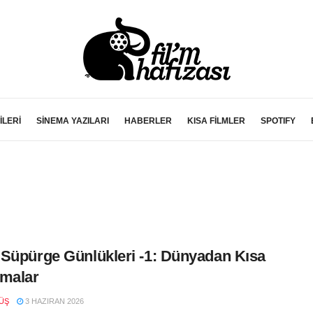
İLERİ
SİNEMA YAZILARI
HABERLER
KISA FİLMLER
SPOTIFY
Süpürge Günlükleri -1: Dünyadan Kısa
malar
ÜŞ
3 HAZIRAN 2026