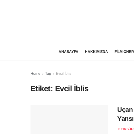
ANASAYFA
HAKKIMIZDA
FİLM ÖNER
Home
Tag
Evcil İblis
Etiket:
Evcil İblis
Uçan 
Yansı
TUBA BÜD