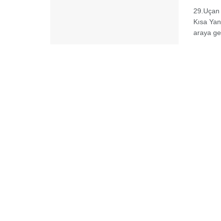
29.Uçan 
Kısa Yans
araya get