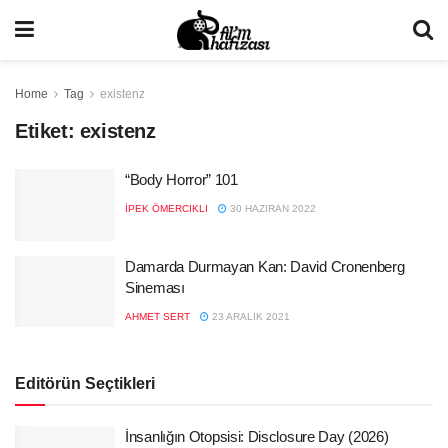
Home
Tag
existenz
Etiket:
existenz
“Body Horror” 101
İPEK ÖMERCIKLI
30 HAZIRAN 2022
Damarda Durmayan Kan: David Cronenberg
Sineması
AHMET SERT
23 ARALIK 2021
Editörün Seçtikleri
İnsanlığın Otopsisi: Disclosure Day (2026)