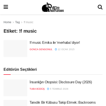
Home
Tag
!f music
Etiket:
!f music
!f music Emika ile ‘merhaba’ diyor!
GONCA GENGONUL
12 OCAK 2015
Editörün Seçtikleri
İnsanlığın Otopsisi: Disclosure Day (2026)
TUBA BÜDÜŞ
5 TEMMUZ 2026
Tanıdık Bir Kâbusu Takip Etmek: Backrooms