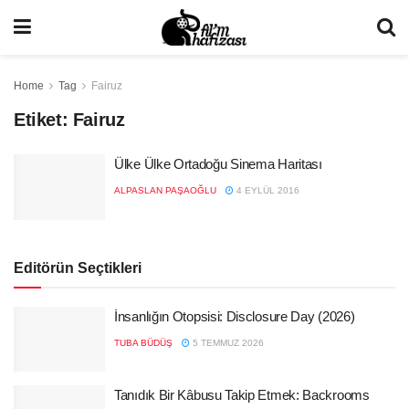
Home
Tag
Fairuz
Etiket:
Fairuz
Ülke Ülke Ortadoğu Sinema Haritası
ALPASLAN PAŞAOĞLU
4 EYLÜL 2016
Editörün Seçtikleri
İnsanlığın Otopsisi: Disclosure Day (2026)
TUBA BÜDÜŞ
5 TEMMUZ 2026
Tanıdık Bir Kâbusu Takip Etmek: Backrooms