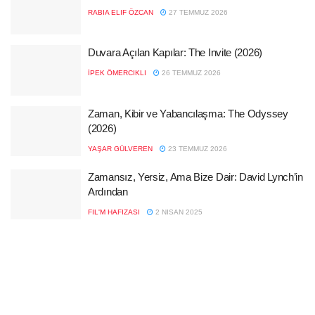
RABIA ELIF ÖZCAN
27 TEMMUZ 2026
Duvara Açılan Kapılar: The Invite (2026)
İPEK ÖMERCIKLI
26 TEMMUZ 2026
Zaman, Kibir ve Yabancılaşma: The Odyssey
(2026)
YAŞAR GÜLVEREN
23 TEMMUZ 2026
Zamansız, Yersiz, Ama Bize Dair: David Lynch’in
Ardından
FIL'M HAFIZASI
2 NISAN 2025