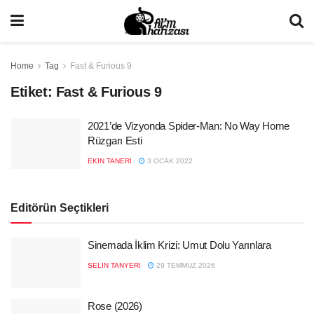
Home
Tag
Fast & Furious 9
Etiket:
Fast & Furious 9
2021’de Vizyonda Spider-Man: No Way Home
Rüzgarı Esti
EKIN TANERI
3 OCAK 2022
Editörün Seçtikleri
Sinemada İklim Krizi: Umut Dolu Yarınlara
SELIN TANYERI
29 TEMMUZ 2026
Rose (2026)