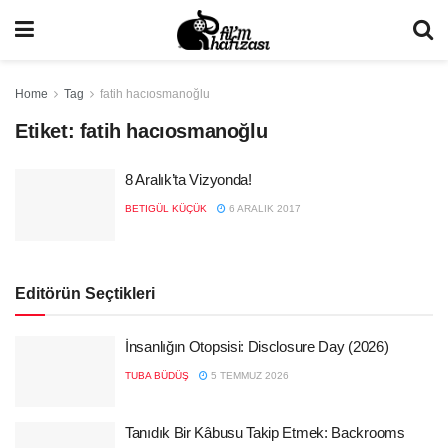
Home
Tag
fatih hacıosmanoğlu
Etiket:
fatih hacıosmanoğlu
8 Aralık’ta Vizyonda!
BETIGÜL KÜÇÜK
6 ARALIK 2017
Editörün Seçtikleri
İnsanlığın Otopsisi: Disclosure Day (2026)
TUBA BÜDÜŞ
5 TEMMUZ 2026
Tanıdık Bir Kâbusu Takip Etmek: Backrooms