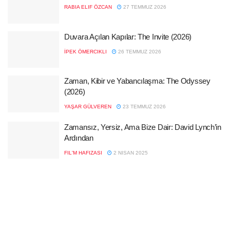
RABIA ELIF ÖZCAN
27 TEMMUZ 2026
Duvara Açılan Kapılar: The Invite (2026)
İPEK ÖMERCIKLI
26 TEMMUZ 2026
Zaman, Kibir ve Yabancılaşma: The Odyssey
(2026)
YAŞAR GÜLVEREN
23 TEMMUZ 2026
Zamansız, Yersiz, Ama Bize Dair: David Lynch’in
Ardından
FIL'M HAFIZASI
2 NISAN 2025