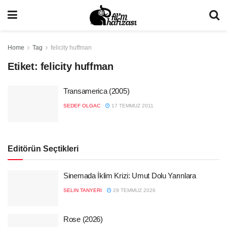
Home
Tag
felicity huffman
Etiket:
felicity huffman
Transamerica (2005)
SEDEF OLGAC
17 TEMMUZ 2011
Editörün Seçtikleri
Sinemada İklim Krizi: Umut Dolu Yarınlara
SELIN TANYERI
29 TEMMUZ 2026
Rose (2026)