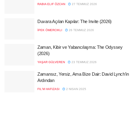
RABIA ELIF ÖZCAN
27 TEMMUZ 2026
Duvara Açılan Kapılar: The Invite (2026)
İPEK ÖMERCIKLI
26 TEMMUZ 2026
Zaman, Kibir ve Yabancılaşma: The Odyssey
(2026)
YAŞAR GÜLVEREN
23 TEMMUZ 2026
Zamansız, Yersiz, Ama Bize Dair: David Lynch’in
Ardından
FIL'M HAFIZASI
2 NISAN 2025