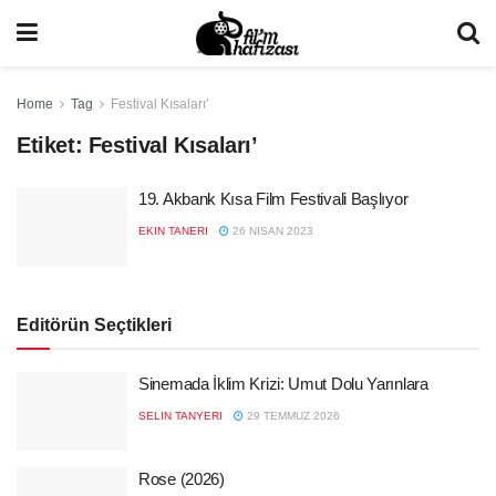
Home
Tag
Festival Kısaları’
Etiket:
Festival Kısaları’
19. Akbank Kısa Film Festivali Başlıyor
EKIN TANERI
26 NISAN 2023
Editörün Seçtikleri
Sinemada İklim Krizi: Umut Dolu Yarınlara
SELIN TANYERI
29 TEMMUZ 2026
Rose (2026)