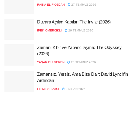
RABIA ELIF ÖZCAN
27 TEMMUZ 2026
Duvara Açılan Kapılar: The Invite (2026)
İPEK ÖMERCIKLI
26 TEMMUZ 2026
Zaman, Kibir ve Yabancılaşma: The Odyssey
(2026)
YAŞAR GÜLVEREN
23 TEMMUZ 2026
Zamansız, Yersiz, Ama Bize Dair: David Lynch’in
Ardından
FIL'M HAFIZASI
2 NISAN 2025