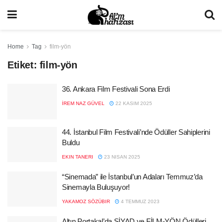
Home
Tag
film-yön
Etiket:
film-yön
36. Ankara Film Festivali Sona Erdi
İREM NAZ GÜVEL
22 KASIM 2025
44. İstanbul Film Festivali’nde Ödüller Sahiplerini
Buldu
EKIN TANERI
23 NISAN 2025
“Sinemada” ile İstanbul’un Adaları Temmuz’da
Sinemayla Buluşuyor!
YAKAMOZ SÖZÜBIR
4 TEMMUZ 2023
Altın Portakal’da SİYAD ve FİLM-YÖN Ödülleri