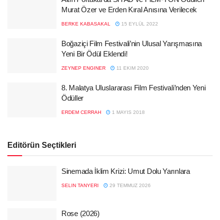
Murat Özer ve Erden Kıral Anısına Verilecek
BERKE KABASAKAL
15 EYLÜL 2022
Boğaziçi Film Festivali’nin Ulusal Yarışmasına
Yeni Bir Ödül Eklendi!
ZEYNEP ENGINER
11 EKIM 2020
8. Malatya Uluslararası Film Festivali’nden Yeni
Ödüller
ERDEM CERRAH
1 MAYIS 2018
Editörün Seçtikleri
Sinemada İklim Krizi: Umut Dolu Yarınlara
SELIN TANYERI
29 TEMMUZ 2026
Rose (2026)