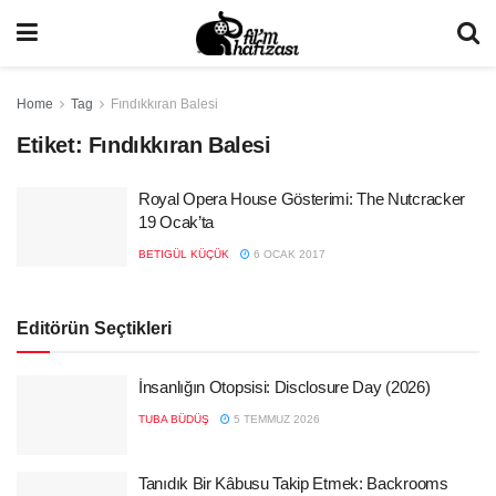
Home
Tag
Fındıkkıran Balesi
Etiket:
Fındıkkıran Balesi
Royal Opera House Gösterimi: The Nutcracker
19 Ocak’ta
BETIGÜL KÜÇÜK
6 OCAK 2017
Editörün Seçtikleri
İnsanlığın Otopsisi: Disclosure Day (2026)
TUBA BÜDÜŞ
5 TEMMUZ 2026
Tanıdık Bir Kâbusu Takip Etmek: Backrooms