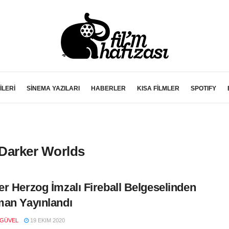
İLERİ
SİNEMA YAZILARI
HABERLER
KISA FİLMLER
SPOTIFY
m Darker Worlds
r Herzog İmzalı Fireball Belgeselinden
an Yayınlandı
 GÜVEL
19 EKIM 2020