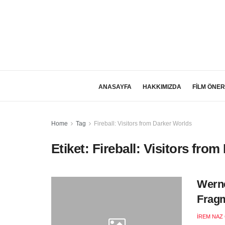
ANASAYFA
HAKKIMIZDA
FİLM ÖNER
Home
Tag
Fireball: Visitors from Darker Worlds
Etiket:
Fireball: Visitors fro
Werne
Fragm
İREM NAZ