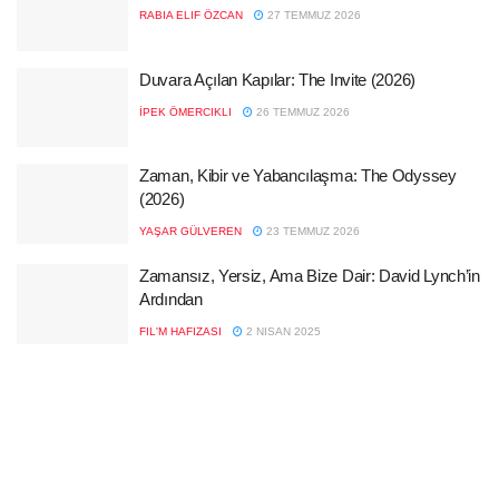
RABIA ELIF ÖZCAN
27 TEMMUZ 2026
Duvara Açılan Kapılar: The Invite (2026)
İPEK ÖMERCIKLI
26 TEMMUZ 2026
Zaman, Kibir ve Yabancılaşma: The Odyssey
(2026)
YAŞAR GÜLVEREN
23 TEMMUZ 2026
Zamansız, Yersiz, Ama Bize Dair: David Lynch’in
Ardından
FIL'M HAFIZASI
2 NISAN 2025