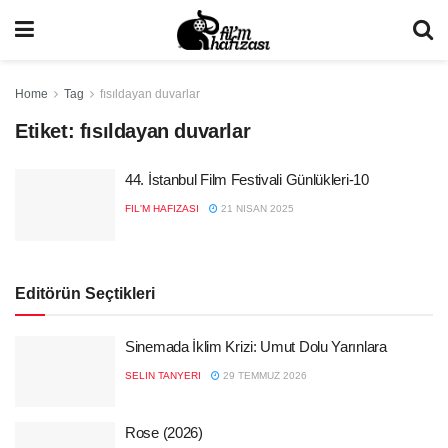
Home
Tag
fısıldayan duvarlar
Etiket:
fısıldayan duvarlar
44. İstanbul Film Festivali Günlükleri-10
FIL'M HAFIZASI
21 NISAN 2025
Editörün Seçtikleri
Sinemada İklim Krizi: Umut Dolu Yarınlara
SELIN TANYERI
29 TEMMUZ 2026
Rose (2026)