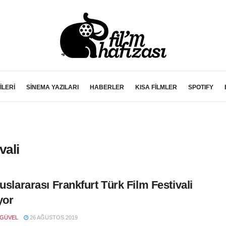
İLERİ
SİNEMA YAZILARI
HABERLER
KISA FİLMLER
SPOTIFY
vali
luslararası Frankfurt Türk Film Festivali
yor
 GÜVEL
26 AĞUSTOS 2019