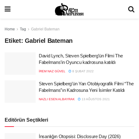
Home
Tag
Gabriel Bateman
Etiket:
Gabriel Bateman
David Lynch, Steven Spielberg’ün Filmi The
Fabelmans’in Oyuncu kadrosuna katıldı
İREM NAZ GÜVEL
8 ŞUBAT 2022
Steven Spielberg’ün Yarı Otobiyografik Filmi “The
Fabelmans”ın Kadrosuna Yeni İsimler Katıldı
NAZLI ESEN ALBAYRAK
13 AĞUSTOS 2021
Editörün Seçtikleri
İnsanlığın Otopsisi: Disclosure Day (2026)