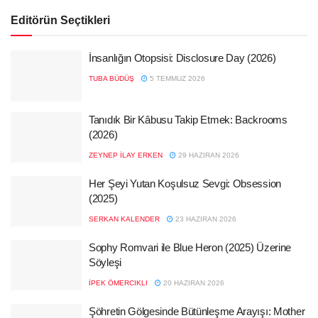
Editörün Seçtikleri
İnsanlığın Otopsisi: Disclosure Day (2026)
TUBA BÜDÜŞ
5 TEMMUZ 2026
Tanıdık Bir Kâbusu Takip Etmek: Backrooms
(2026)
ZEYNEP İLAY ERKEN
29 HAZIRAN 2026
Her Şeyi Yutan Koşulsuz Sevgi: Obsession
(2025)
SERKAN KALENDER
23 HAZIRAN 2026
Sophy Romvari ile Blue Heron (2025) Üzerine
Söyleşi
İPEK ÖMERCIKLI
20 HAZIRAN 2026
Şöhretin Gölgesinde Bütünleşme Arayışı: Mother