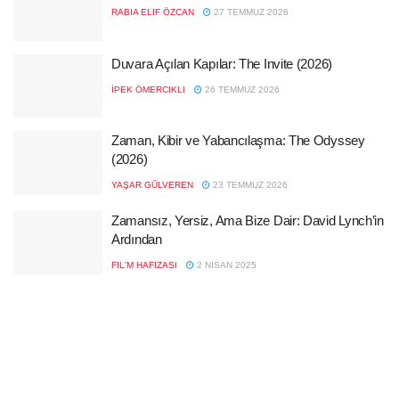
RABIA ELIF ÖZCAN
27 TEMMUZ 2026
Duvara Açılan Kapılar: The Invite (2026)
İPEK ÖMERCIKLI
26 TEMMUZ 2026
Zaman, Kibir ve Yabancılaşma: The Odyssey
(2026)
YAŞAR GÜLVEREN
23 TEMMUZ 2026
Zamansız, Yersiz, Ama Bize Dair: David Lynch’in
Ardından
FIL'M HAFIZASI
2 NISAN 2025