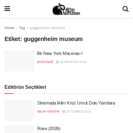
Home
Tag
guggenheim museum
Etiket:
guggenheim museum
Bir New York Macerası I
EKIN ASAR
10 AĞUSTOS 2015
Editörün Seçtikleri
Sinemada İklim Krizi: Umut Dolu Yarınlara
SELIN TANYERI
29 TEMMUZ 2026
Rose (2026)