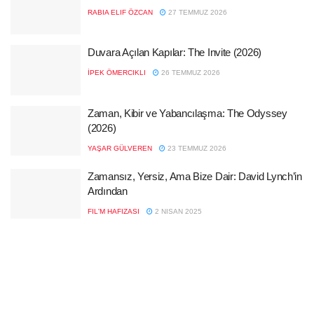
RABIA ELIF ÖZCAN
27 TEMMUZ 2026
Duvara Açılan Kapılar: The Invite (2026)
İPEK ÖMERCIKLI
26 TEMMUZ 2026
Zaman, Kibir ve Yabancılaşma: The Odyssey
(2026)
YAŞAR GÜLVEREN
23 TEMMUZ 2026
Zamansız, Yersiz, Ama Bize Dair: David Lynch’in
Ardından
FIL'M HAFIZASI
2 NISAN 2025