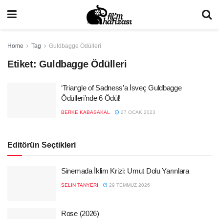
Home
Tag
Guldbagge Ödülleri
Etiket:
Guldbagge Ödülleri
‘Triangle of Sadness’a İsveç Guldbagge
Ödülleri’nde 6 Ödül!
BERKE KABASAKAL
27 OCAK 2023
Editörün Seçtikleri
Sinemada İklim Krizi: Umut Dolu Yarınlara
SELIN TANYERI
29 TEMMUZ 2026
Rose (2026)