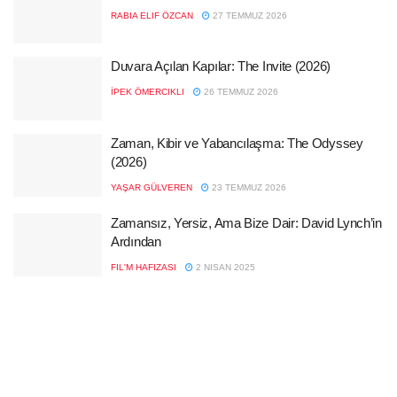
RABIA ELIF ÖZCAN
27 TEMMUZ 2026
Duvara Açılan Kapılar: The Invite (2026)
İPEK ÖMERCIKLI
26 TEMMUZ 2026
Zaman, Kibir ve Yabancılaşma: The Odyssey
(2026)
YAŞAR GÜLVEREN
23 TEMMUZ 2026
Zamansız, Yersiz, Ama Bize Dair: David Lynch’in
Ardından
FIL'M HAFIZASI
2 NISAN 2025