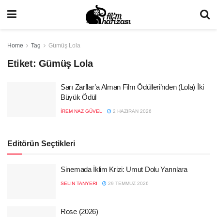
Home
Tag
Gümüş Lola
Etiket:
Gümüş Lola
Sarı Zarflar’a Alman Film Ödülleri’nden (Lola) İki
Büyük Ödül
İREM NAZ GÜVEL
2 HAZIRAN 2026
Editörün Seçtikleri
Sinemada İklim Krizi: Umut Dolu Yarınlara
SELIN TANYERI
29 TEMMUZ 2026
Rose (2026)