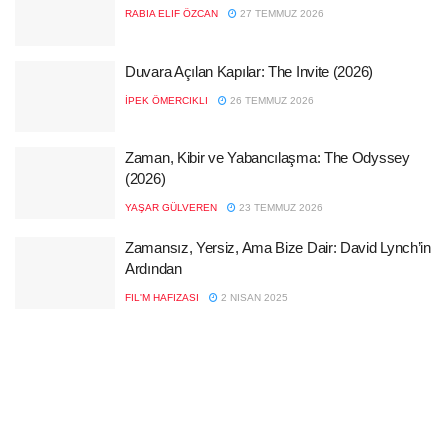
RABIA ELIF ÖZCAN
27 TEMMUZ 2026
Duvara Açılan Kapılar: The Invite (2026)
İPEK ÖMERCIKLI
26 TEMMUZ 2026
Zaman, Kibir ve Yabancılaşma: The Odyssey
(2026)
YAŞAR GÜLVEREN
23 TEMMUZ 2026
Zamansız, Yersiz, Ama Bize Dair: David Lynch’in
Ardından
FIL'M HAFIZASI
2 NISAN 2025