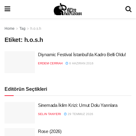
Home
Tag
h.o.s.h
Etiket:
h.o.s.h
Diynamic Festival İstanbul’da Kadro Belli Oldu!
ERDEM CERRAH
6 HAZIRAN 2016
Editörün Seçtikleri
Sinemada İklim Krizi: Umut Dolu Yarınlara
SELIN TANYERI
29 TEMMUZ 2026
Rose (2026)