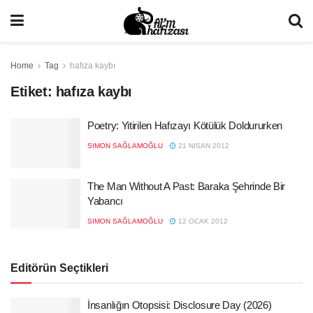
Home
Tag
hafıza kaybı
Etiket:
hafıza kaybı
Poetry: Yitirilen Hafızayı Kötülük Doldururken
SIMON SAĞLAMOĞLU
21 NISAN 2012
The Man Without A Past: Baraka Şehrinde Bir
Yabancı
SIMON SAĞLAMOĞLU
12 OCAK 2012
Editörün Seçtikleri
İnsanlığın Otopsisi: Disclosure Day (2026)