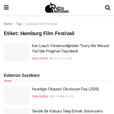
Home
Tag
Hamburg Film Festivali
Etiket:
Hamburg Film Festivali
Ken Loach Yönetmenliğindeki ”Sorry We Missed
You”dan Fragman Yayınlandı
GAYE KIPER
30 EYLÜL 2019
Editörün Seçtikleri
İnsanlığın Otopsisi: Disclosure Day (2026)
TUBA BÜDÜŞ
5 TEMMUZ 2026
Tanıdık Bir Kâbusu Takip Etmek: Backrooms