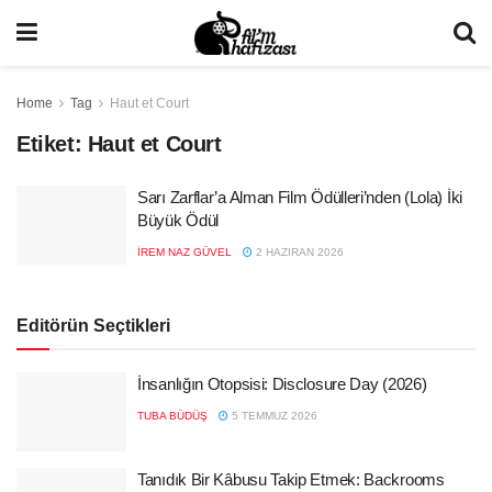
Home
Tag
Haut et Court
Etiket:
Haut et Court
Sarı Zarflar’a Alman Film Ödülleri’nden (Lola) İki
Büyük Ödül
İREM NAZ GÜVEL
2 HAZIRAN 2026
Editörün Seçtikleri
İnsanlığın Otopsisi: Disclosure Day (2026)
TUBA BÜDÜŞ
5 TEMMUZ 2026
Tanıdık Bir Kâbusu Takip Etmek: Backrooms