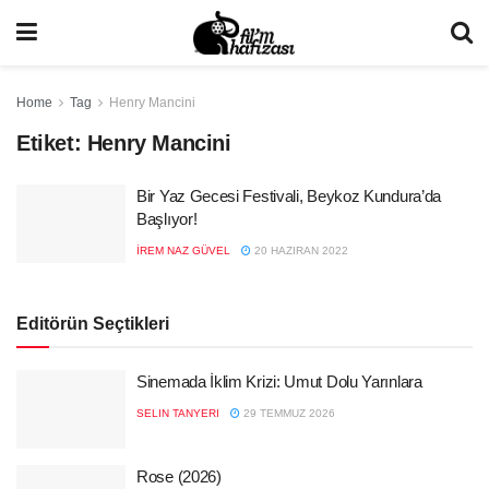
Home
Tag
Henry Mancini
Etiket:
Henry Mancini
Bir Yaz Gecesi Festivali, Beykoz Kundura’da
Başlıyor!
İREM NAZ GÜVEL
20 HAZIRAN 2022
Editörün Seçtikleri
Sinemada İklim Krizi: Umut Dolu Yarınlara
SELIN TANYERI
29 TEMMUZ 2026
Rose (2026)