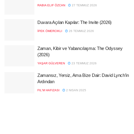
RABIA ELIF ÖZCAN
27 TEMMUZ 2026
Duvara Açılan Kapılar: The Invite (2026)
İPEK ÖMERCIKLI
26 TEMMUZ 2026
Zaman, Kibir ve Yabancılaşma: The Odyssey
(2026)
YAŞAR GÜLVEREN
23 TEMMUZ 2026
Zamansız, Yersiz, Ama Bize Dair: David Lynch’in
Ardından
FIL'M HAFIZASI
2 NISAN 2025