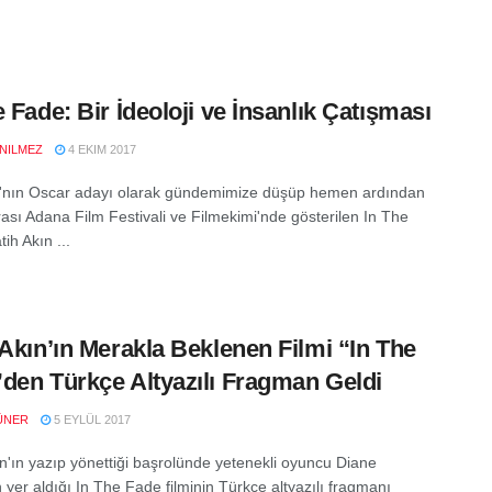
e Fade: Bir İdeoloji ve İnsanlık Çatışması
NILMEZ
4 EKIM 2017
'nın Oscar adayı olarak gündemimize düşüp hemen ardından
rası Adana Film Festivali ve Filmekimi'nde gösterilen In The
ih Akın ...
 Akın’ın Merakla Beklenen Filmi “In The
den Türkçe Altyazılı Fragman Geldi
ÜNER
5 EYLÜL 2017
ın'ın yazıp yönettiği başrolünde yetenekli oyuncu Diane
 yer aldığı In The Fade filminin Türkçe altyazılı fragmanı