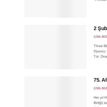
2 Şub
ÇISEL BO
Three Bi
Oyuncu:
Tür: Dra
75. A
ÇISEL BO
Her yıl 
Birliği) 