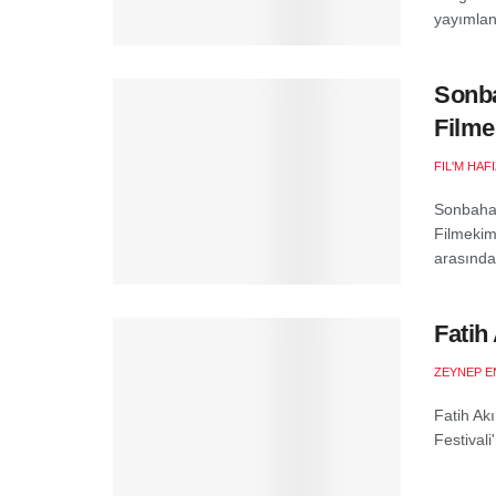
yayımland
Sonba
Filme
FIL'M HAF
Sonbahar
Filmekim
arasında 
Fatih
ZEYNEP E
Fatih Ak
Festivali