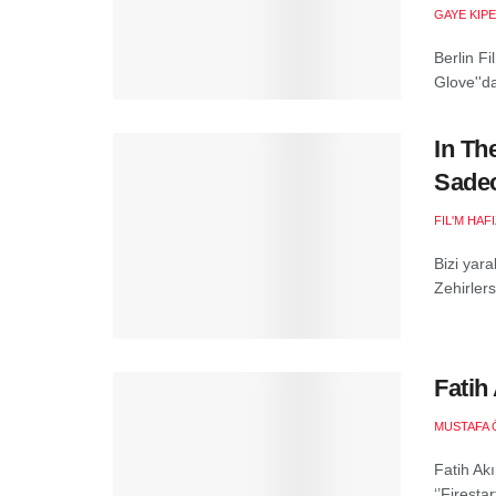
GAYE KIP
Berlin Fi
Glove''da
In Th
Sadec
FIL'M HAF
Bizi yar
Zehirler
(Ro
Fatih
MUSTAFA 
Fatih Ak
‘’Firesta