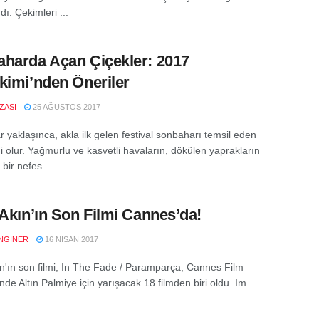
ı. Çekimleri ...
harda Açan Çiçekler: 2017
kimi’nden Öneriler
IZASI
25 AĞUSTOS 2017
 yaklaşınca, akla ilk gelen festival sonbaharı temsil eden
i olur. Yağmurlu ve kasvetli havaların, dökülen yaprakların
bir nefes ...
 Akın’ın Son Filmi Cannes’da!
NGINER
16 NISAN 2017
ın'ın son filmi; In The Fade / Paramparça, Cannes Film
'nde Altın Palmiye için yarışacak 18 filmden biri oldu. Im ...