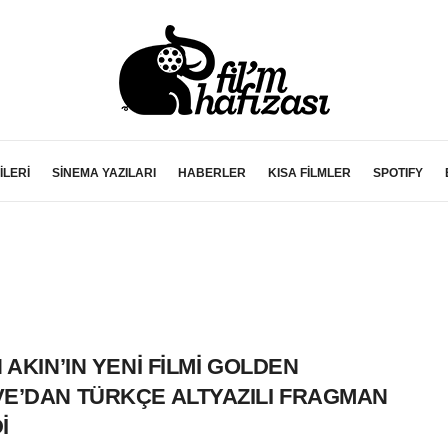
İLERİ
SİNEMA YAZILARI
HABERLER
KISA FİLMLER
SPOTIFY
H AKIN’IN YENİ FİLMİ GOLDEN
E’DAN TÜRKÇE ALTYAZILI FRAGMAN
İ