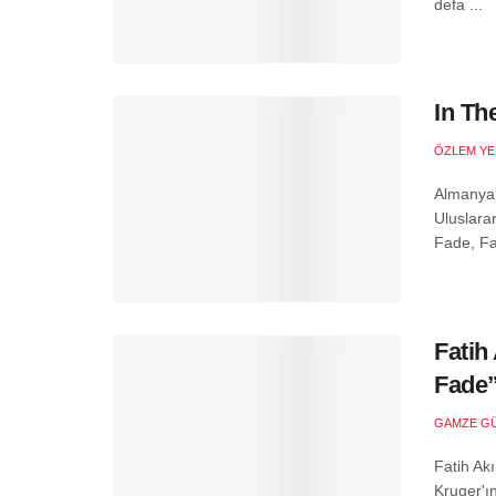
defa ...
In Th
ÖZLEM YE
Almanya
Uluslara
Fade, Fat
Fatih
Fade”
GAMZE G
Fatih Ak
Kruger'ın