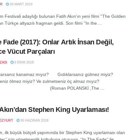
ER
28 MART 2019
lm Festivali adaylığı bulunan Fatih Akın'ın yeni filmi ''The Golden
n Türkçe altyazılı fragman geldi. Son filmi ''In the ...
e Fade (2017): Onlar Artık İnsan Değil,
e Vücut Parçaları
IZASI
9 EKIM 2018
alarsanız kanamaz mıyız? Gıdıklarsanız gülmez miyiz?
seniz ölmez miyiz? Ve zulmetseniz öç almaz mıyız?
man POLANSKİ ,The ...
 Akın’dan Stephen King Uyarlaması!
ÖZYURT
30 HAZIRAN 2018
ın, ilk büyük bütçeli yapımında bir Stephen King uyarlaması olan
rter’’ için yönetmenlik koltuğuna oturuyor. ‘’In The Fade’’ ile ...