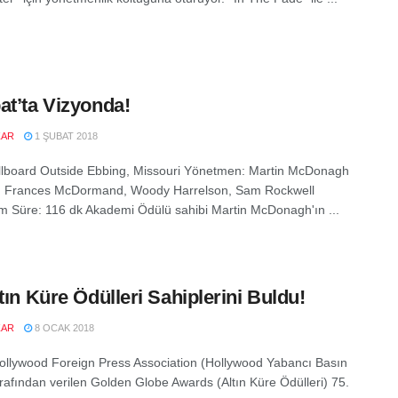
at’ta Vizyonda!
ZAR
1 ŞUBAT 2018
llboard Outside Ebbing, Missouri Yönetmen: Martin McDonagh
 Frances McDormand, Woody Harrelson, Sam Rockwell
m Süre: 116 dk Akademi Ödülü sahibi Martin McDonagh'ın ...
ltın Küre Ödülleri Sahiplerini Buldu!
ZAR
8 OCAK 2018
Hollywood Foreign Press Association (Hollywood Yabancı Basın
tarafından verilen Golden Globe Awards (Altın Küre Ödülleri) 75.