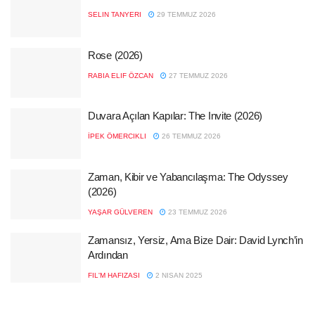
SELIN TANYERI
29 TEMMUZ 2026
Rose (2026)
RABIA ELIF ÖZCAN
27 TEMMUZ 2026
Duvara Açılan Kapılar: The Invite (2026)
İPEK ÖMERCIKLI
26 TEMMUZ 2026
Zaman, Kibir ve Yabancılaşma: The Odyssey
(2026)
YAŞAR GÜLVEREN
23 TEMMUZ 2026
Zamansız, Yersiz, Ama Bize Dair: David Lynch’in
Ardından
FIL'M HAFIZASI
2 NISAN 2025