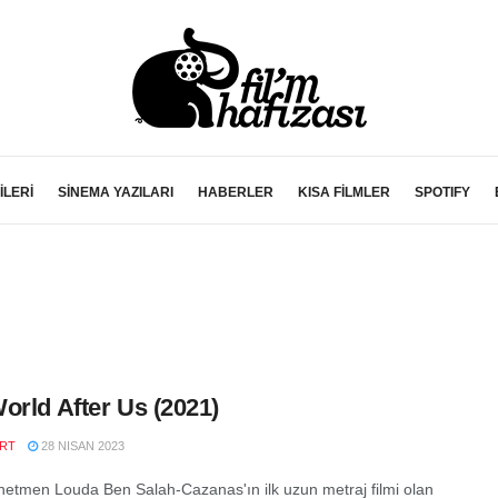
İLERİ
SİNEMA YAZILARI
HABERLER
KISA FİLMLER
SPOTIFY
orld After Us (2021)
RT
28 NISAN 2023
etmen Louda Ben Salah-Cazanas'ın ilk uzun metraj filmi olan