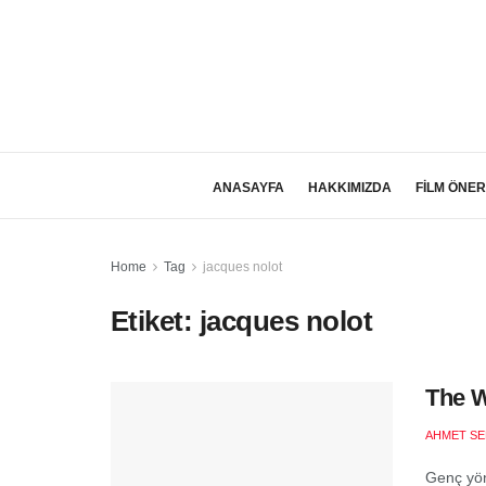
ANASAYFA
HAKKIMIZDA
FİLM ÖNER
Home
Tag
jacques nolot
Etiket:
jacques nolot
The W
AHMET SE
Genç yön