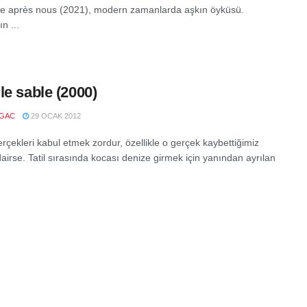
 après nous (2021), modern zamanlarda aşkın öyküsü.
n ...
le sable (2000)
LGAC
29 OCAK 2012
rçekleri kabul etmek zordur, özellikle o gerçek kaybettiğimiz
airse. Tatil sırasında kocası denize girmek için yanından ayrılan