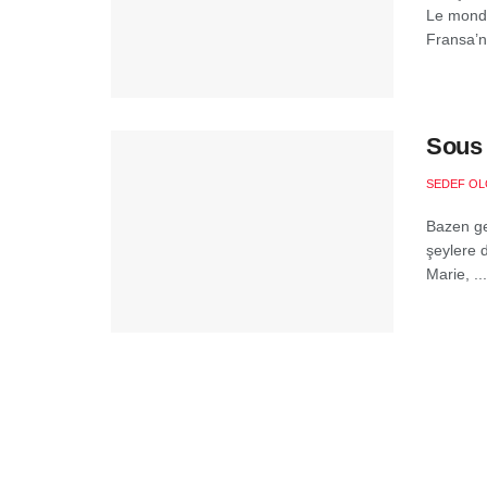
Le monde
Fransa’nı
Sous 
SEDEF O
Bazen ge
şeylere d
Marie, ...